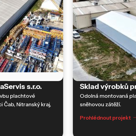
Servis s.r.o.
Sklad výrobků 
Skladovací haly a sklady
avbu plachtové
Odolná montovaná plac
i Čab, Nitranský kraj,
sněhovou zátěží.
Prohlédnout projekt