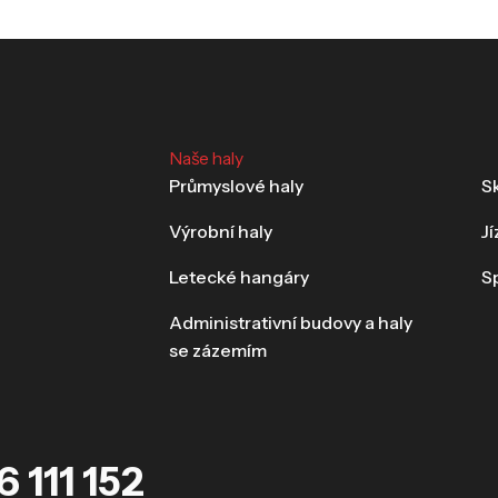
Naše haly
Průmyslové haly
Sk
Výrobní haly
J
Letecké hangáry
S
Administrativní budovy a haly
se zázemím
 111 152