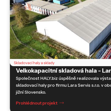
Skladovací haly a sklady
Velkokapacitní skladová hala - Lara
Ocelové haly
Společnost HALY.biz úspěšně realizovala výst
skladovací haly pro firmu Lara Servis s.r.o. v obc
jižní Slovensko.
Prohlédnout projekt