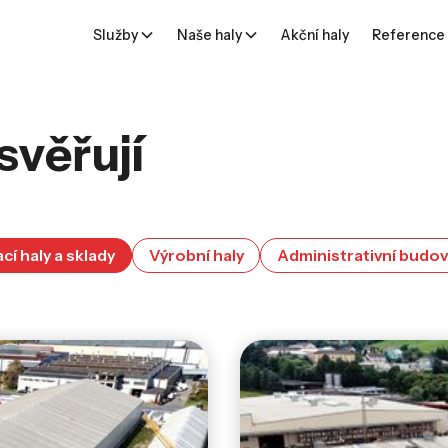
Služby
Naše haly
Akční haly
Reference
svěřují
cí haly a sklady
Výrobní haly
Administrativní budo