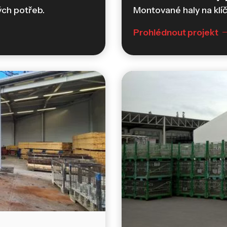
ých potřeb.
Montované haly na klíč
Prohlédnout projekt