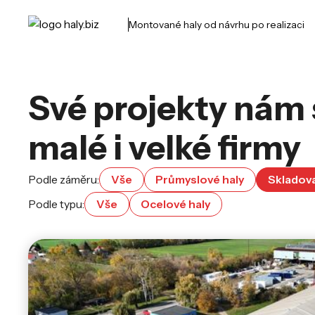
Montované haly od návrhu po realizaci
Své projekty nám 
malé i velké firmy
Podle záměru:
Vše
Průmyslové haly
Skladova
Podle typu:
Vše
Ocelové haly