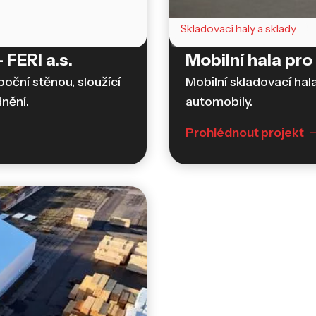
Skladovací haly a sklady
Plachtové haly
 FERI a.s.
Mobilní hala p
oční stěnou, sloužící
Mobilní skladovací hala
dnění.
automobily.
Prohlédnout projekt