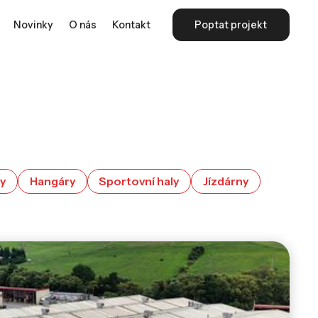
Novinky
O nás
Kontakt
Poptat projekt
vy
Hangáry
Sportovní haly
Jízdárny