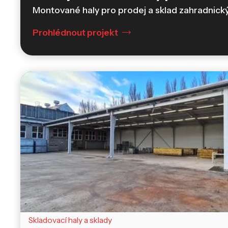
Montované haly pro prodej a sklad zahradnick
Prohlédnout projekt
Skladovací haly a sklady
Plachtové haly
Skladovací haly a sklady