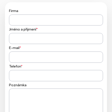
Firma
Jméno a přijmení
*
E-mail
*
Telefon
*
Poznámka