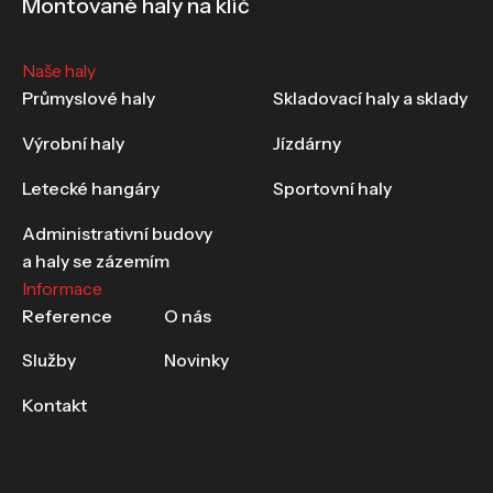
Montované haly na klíč
Naše haly
Průmyslové haly
Skladovací haly a sklady
Výrobní haly
Jízdárny
Letecké hangáry
Sportovní haly
Administrativní budovy
a haly se zázemím
Informace
Reference
O nás
Služby
Novinky
Kontakt