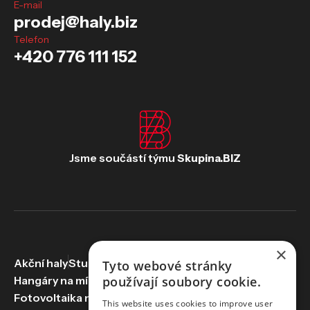
E-mail
prodej@haly.biz
Telefon
+420 776 111 152
Jsme součástí týmu
Skupina.BIZ
×
Akční haly
Studie proveditelnosti
Haly na míru
Tyto webové stránky
používají soubory cookie.
Hangáry na míru
Pronájem hal
Servis hal
Fotovoltaika na haly
Skupina.biz
Projekce.biz
This website uses cookies to improve user