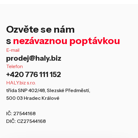
Ozvěte se nám
s
nezávaznou poptávkou
E-mail
prodej@haly.biz
Telefon
+420 776 111 152
HALY.biz s.r.o.
třída SNP 402/48, Slezské Předměstí,
500 03 Hradec Králové
IČ: 27544168
DIČ: CZ27544168