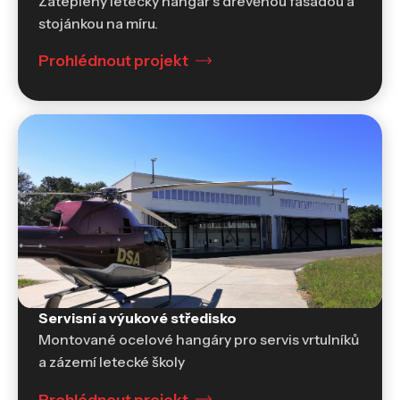
Zateplený letecký hangár s dřevěnou fasádou a
stojánkou na míru.
Prohlédnout projekt
Hangáry
Servisní a výukové středisko
Hangáry
Montované ocelové hangáry pro servis vrtulníků
a zázemí letecké školy
Prohlédnout projekt