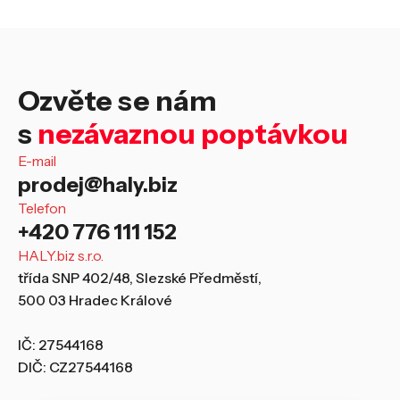
Ozvěte se nám
s
nezávaznou poptávkou
E-mail
prodej@haly.biz
Telefon
+420 776 111 152
HALY.biz s.r.o.
třída SNP 402/48, Slezské Předměstí,
500 03 Hradec Králové
IČ: 27544168
DIČ: CZ27544168