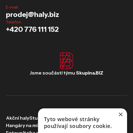
E-mail
prodej@haly.biz
Telefon
+420 776 111 152
Jsme součástí týmu
Skupina.BIZ
×
Akční haly
Studie proveditelnosti
Haly na míru
Tyto webové stránky
používají soubory cookie.
Hangáry na míru
Pronájem hal
Servis hal
Fotovoltaika na haly
Skupina.biz
Projekce.biz