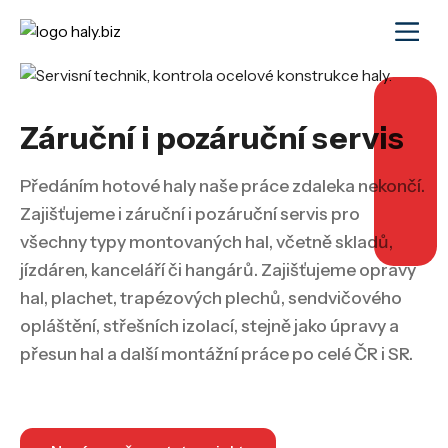
Záruční i pozáruční servis
Předáním hotové haly naše práce zdaleka nekončí.
Zajišťujeme i záruční i pozáruční servis pro
všechny typy montovaných hal, včetně skladů,
jízdáren, kanceláří či hangárů. Zajišťujeme opravy
hal, plachet, trapézových plechů, sendvičového
opláštění, střešních izolací, stejně jako úpravy a
přesun hal a další montážní práce po celé ČR i SR.