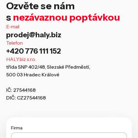
Ozvěte se nám
s
nezávaznou poptávkou
E-mail
prodej@haly.biz
Telefon
+420 776 111 152
HALY.biz s.r.o.
třída SNP 402/48, Slezské Předměstí,
500 03 Hradec Králové
IČ: 27544168
DIČ: CZ27544168
Firma