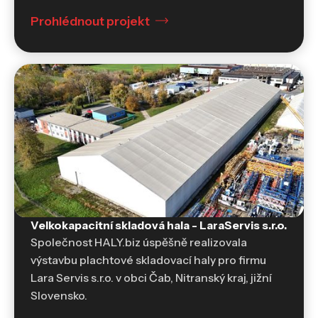
Prohlédnout projekt
Velkokapacitní skladová hala - LaraServis s.r.o.
Skladovací haly a sklady
Společnost HALY.biz úspěšně realizovala
výstavbu plachtové skladovací haly pro firmu
Lara Servis s.r.o. v obci Čab, Nitranský kraj, jižní
Slovensko.