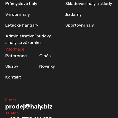
Průmyslové haly
Skladovací haly a sklady
Výrobní haly
Jízdárny
Letecké hangáry
Sportovní haly
Administrativní budovy
a haly se zázemím
Informace
Reference
O nás
Služby
Novinky
Kontakt
E-mail
prodej@haly.biz
Telefon