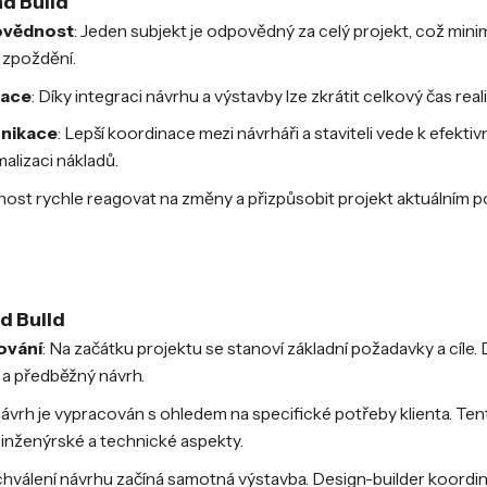
d Build
ovědnost
: Jeden subjekt je odpovědný za celý projekt, což minim
 zpoždění.
zace
: Díky integraci návrhu a výstavby lze zkrátit celkový čas real
unikace
: Lepší koordinace mezi návrháři a staviteli vede k efekti
alizaci nákladů.
nost rychle reagovat na změny a přizpůsobit projekt aktuálním 
d Build
nování
: Na začátku projektu se stanoví základní požadavky a cíle.
 a předběžný návrh.
 návrh je vypracován s ohledem na specifické potřeby klienta. Te
 inženýrské a technické aspekty.
chválení návrhu začíná samotná výstavba. Design-builder koordi