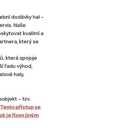
vební dodávky hal –
ervis. Naše
skytovat kvalitní a
artnera, který se
, která spojuje
ší řadu výhod,
lové haly,
ubjekt – tzv.
Tento přístup se
k je řízen jiným