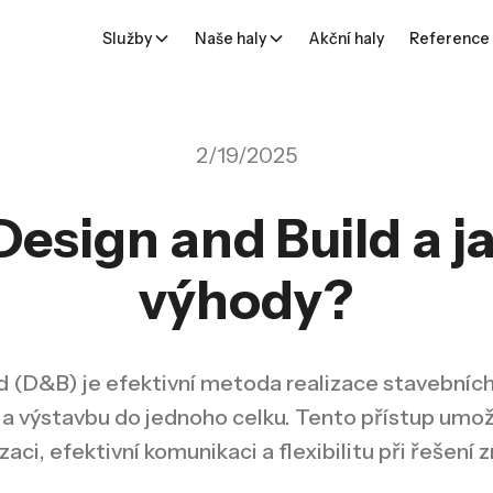
Služby
Naše haly
Akční haly
Reference
2/19/2025
Design and Build a 
výhody?
d (D&B) je efektivní metoda realizace stavebních
 a výstavbu do jednoho celku. Tento přístup umož
izaci, efektivní komunikaci a flexibilitu při řešení 