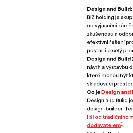
Design and Build: 
BIZ holding je sku
od vyjasnění záměru
zkušenosti a odbor
efektivní řešení pr
postará o celý pro
Design and Build
návrh a výstavbu d
které mohou být kl
skladovací prostor
Co je
Design and 
Design and Build je
design-builder. Ten
liší od tradičního
1
dodavatelem
.