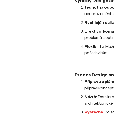
Výhody Design an
Jednotná odp
nedorozumění a
Rychlejší reali
Efektivní kom
problémů a optim
Flexibilita
: Mož
požadavkům.
Proces Design an
Příprava a plá
připraví koncept
Návrh
: Detailní
architektonické,
Výstavba
: Po s