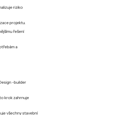
alizuje riziko
izace projektu.
vnějšímu řešení
potřebám a
 Design -builder
nto krok zahrnuje
nuje všechny stavební