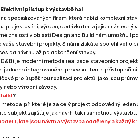
Efektivní přístup k výstavbě hal
pina specializovaných firem, která nabízí komplexní sta
, projektování, výrobu, dodávku hal a jejich následný s
né znalosti v oblasti Design and Build nám umožňují po
o vaše stavební projekty. S námi získáte spolehlivého p
ces od návrhu až po dokončení stavby.
(D&B) je moderní metoda realizace stavebních projektů
o jednoho integrovaného procesu. Tento přístup přiná
íčové pro úspěšnou realizaci projektů, jako jsou průmys
y nebo výrobní závody.
Build
?
 metoda, při které je za celý projekt odpovědný jeden s
to subjekt zajišťuje jak návrh, tak i samotnou výstavbu.
 modelu, kde jsou návrh a výstavba odděleny a každý kro