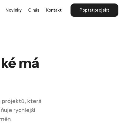
Novinky
O nás
Kontakt
Poptat projekt
jaké má
 projektů, která
ňuje rychlejší
změn.