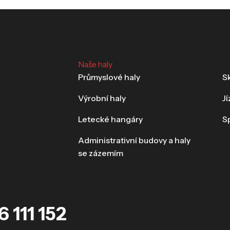
Naše haly
Průmyslové haly
Sk
Výrobní haly
J
Letecké hangáry
S
Administrativní budovy a haly
se zázemím
 111 152